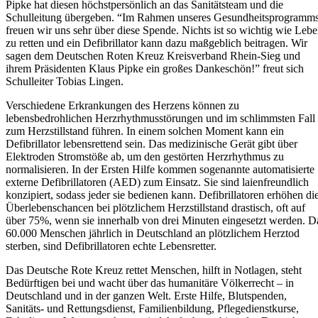
Pipke hat diesen höchstpersönlich an das Sanitätsteam und die
Schulleitung übergeben. “Im Rahmen unseres Gesundheitsprogramm
freuen wir uns sehr über diese Spende. Nichts ist so wichtig wie Leb
zu retten und ein Defibrillator kann dazu maßgeblich beitragen. Wir
sagen dem Deutschen Roten Kreuz Kreisverband Rhein-Sieg und
ihrem Präsidenten Klaus Pipke ein großes Dankeschön!” freut sich
Schulleiter Tobias Lingen.
Verschiedene Erkrankungen des Herzens können zu
lebensbedrohlichen Herzrhythmusstörungen und im schlimmsten Fall
zum Herzstillstand führen. In einem solchen Moment kann ein
Defibrillator lebensrettend sein. Das medizinische Gerät gibt über
Elektroden Stromstöße ab, um den gestörten Herzrhythmus zu
normalisieren. In der Ersten Hilfe kommen sogenannte automatisierte
externe Defibrillatoren (AED) zum Einsatz. Sie sind laienfreundlich
konzipiert, sodass jeder sie bedienen kann. Defibrillatoren erhöhen di
Überlebenschancen bei plötzlichem Herzstillstand drastisch, oft auf
über 75%, wenn sie innerhalb von drei Minuten eingesetzt werden. D
60.000 Menschen jährlich in Deutschland an plötzlichem Herztod
sterben, sind Defibrillatoren echte Lebensretter.
Das Deutsche Rote Kreuz rettet Menschen, hilft in Notlagen, steht
Bedürftigen bei und wacht über das humanitäre Völkerrecht – in
Deutschland und in der ganzen Welt. Erste Hilfe, Blutspenden,
Sanitäts- und Rettungsdienst, Familienbildung, Pflegedienstkurse,