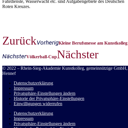
Fahrdienste, Wasserwacht etc. sind Aufgabengebiete des Deutschen
Roten Kreuzes.
Zurück
Vorherig
Kleine Berufsmesse am Kunstkolleg
Nächster
Nächster
Völkerball-Cup
© 2022 – Rhein-Sieg-Akademie Kunstkolleg, gemeinnützige GmbH,
Hennef
Datenschutzerklärung
Impressum
Privatsphäre-Einstellungen ändern
Historie der Privatsphäre-Einstellungen
Einwilligungen widerrufen
Datenschutzerklärung
Impressum
Privatsphäre-Einstellungen ändern